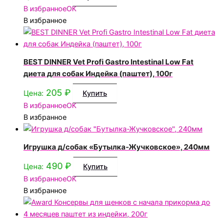
В избранное
OK
В избранное
BEST DINNER Vet Profi Gastro Intestinal Low Fat
диета для собак Индейка (паштет), 100г
205
₽
Цена:
Купить
В избранное
OK
В избранное
Игрушка д/собак «Бутылка-Жучковское», 240мм
490
₽
Цена:
Купить
В избранное
OK
В избранное