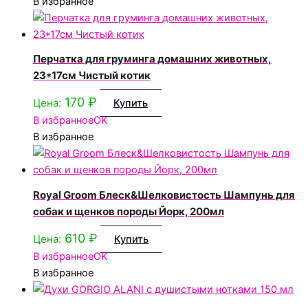
В избранное
Перчатка для груминга домашних животных,
23*17см Чистый котик
170
₽
Цена:
Купить
В избранное
OK
В избранное
Royal Groom Блеск&Шелковистость Шампунь для
собак и щенков породы Йорк, 200мл
610
₽
Цена:
Купить
В избранное
OK
В избранное