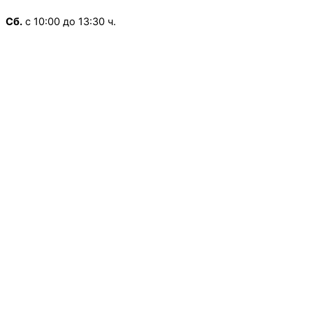
Сб.
с 10:00 до 13:30 ч.
Воскресенье
— Выходной
×
Режим работы:
Школьная, д.13
Пн.
-Пт
с 9:00 до 18:00 ч.
Сб.
Вс.
— Выходной
×
Режим работы:
Ленинградская, д.1
Пн.
-Пт
с 10:00 до 19:30 ч.
Сб.
с 10:00 до 18:30 ч.