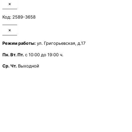
×
Код: 2589-3658
×
Режим работы:
ул. Григорьевская, д.17
Пн.
Вт. Пт.
с 10:00 до 19:00 ч.
Ср. Чт.
Выходной
Сб.
с 10:00 до 13:30 ч.
Воскресенье
— Выходной
×
Режим работы:
Школьная, д.13
Пн.
-Пт
с 9:00 до 18:00 ч.