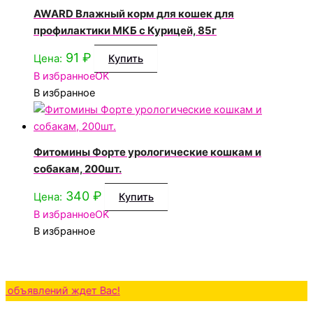
AWARD Влажный корм для кошек для
профилактики МКБ с Курицей, 85г
91
₽
Цена:
Купить
В избранное
OK
В избранное
Фитомины Форте урологические кошкам и
собакам, 200шт.
340
₽
Цена:
Купить
В избранное
OK
В избранное
влений ждет Вас!