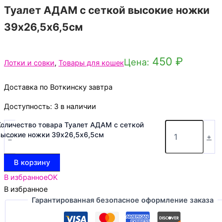
Туалет АДАМ с сеткой высокие ножки
39х26,5х6,5см
450
₽
Цена:
Лотки и совки
,
Товары для кошек
Доставка по Воткинску завтра
Доступность:
3 в наличии
Количество товара Туалет АДАМ с сеткой
высокие ножки 39х26,5х6,5см
-
+
В корзину
В избранное
OK
В избранное
Гарантированная безопасное оформление заказа