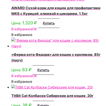
AWARD Сухой корм для кошек для профилактики
МКБ с Курицей, клюквой и цикорием, 1,5кг
1.320
₽
Цена:
Купить
В избранное
OK
В избранное
«Ферма кота Федора» для кошек с кроликом, 85г
(пауч)
63
₽
Цена:
Купить
В избранное
OK
В избранное
TitBit Cat Колбаски Сибирские для кошек, 20г
38
₽
Цена:
Купить