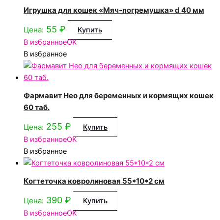
Игрушка для кошек «Мяч-погремушка» d 40 мм
55
₽
Цена:
Купить
В избранное
OK
В избранное
Фармавит Нео для беременных и кормящих кошек
60 таб.
255
₽
Цена:
Купить
В избранное
OK
В избранное
Когтеточка ковролиновая 55*10*2 см
390
₽
Цена:
Купить
В избранное
OK