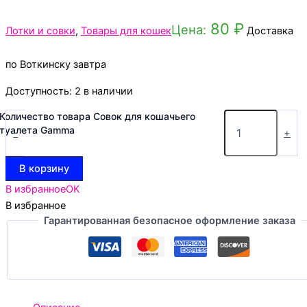
80
₽
Цена:
Лотки и совки
,
Товары для кошек
Доставка
по Воткинску завтра
Доступность:
2 в наличии
Количество товара Совок для кошачьего
туалета Gamma
-
+
В корзину
В избранное
OK
В избранное
Гарантированная безопасное оформление заказа