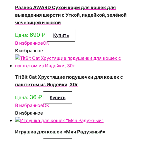
Развес AWARD Сухой корм для кошек для
выведения шерсти с Уткой, индейкой, зелёной
чечевицей и юккой
690
₽
Цена:
Купить
В избранное
OK
В избранное
TitBit Cat Хрустящие подушечки для кошек с
паштетом из Индейки, 30г
36
₽
Цена:
Купить
В избранное
OK
В избранное
Игрушка для кошек «Мяч Радужный»