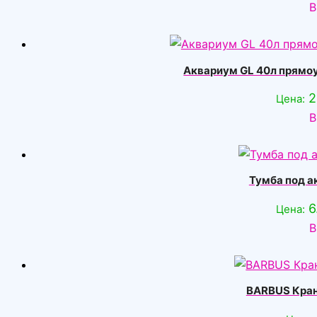
В
Аквариум GL 40л прямо
2
Цена:
В
Тумба под а
6
Цена:
В
BARBUS Кран