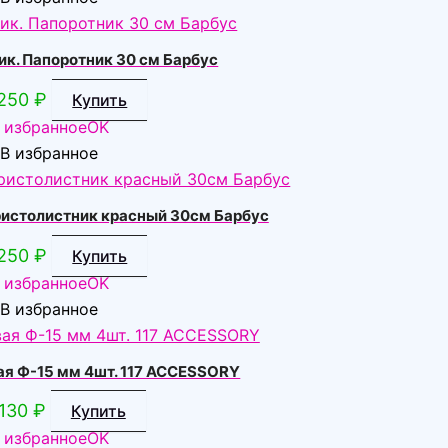
ик. Папоротник 30 см Барбус
250
₽
Купить
 избранное
OK
В избранное
ристолистник красный 30см Барбус
250
₽
Купить
 избранное
OK
В избранное
ая Ф-15 мм 4шт. 117 ACCESSORY
130
₽
Купить
 избранное
OK