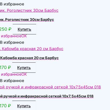
В избранное
ик. Роголистник 30см Барбус
250
₽
Купить
 избранное
OK
В избранное
 Кабомба красная 20 см Барбус
170
₽
Купить
 избранное
OK
В избранное
й ручкой и инфракрасной сеткой 10х7,5х45см 018
170
₽
Купить