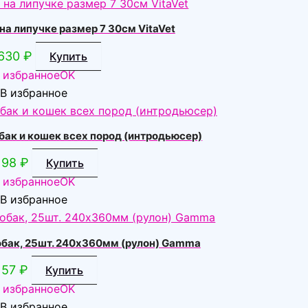
а липучке размер 7 30см VitaVet
630
₽
Купить
 избранное
OK
В избранное
бак и кошек всех пород (интродьюсер)
98
₽
Купить
 избранное
OK
В избранное
обак, 25шт. 240х360мм (рулон) Gamma
57
₽
Купить
 избранное
OK
В избранное