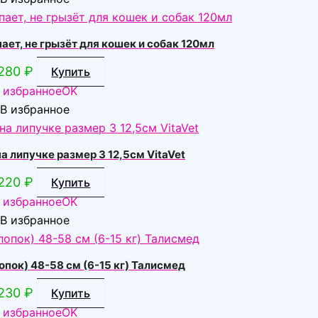
т, не грызёт для кошек и собак 120мл
280
₽
Купить
 избранное
OK
В избранное
 липучке размер 3 12,5см VitaVet
220
₽
Купить
 избранное
OK
В избранное
опок) 48-58 см (6-15 кг) Талисмед
230
₽
Купить
 избранное
OK