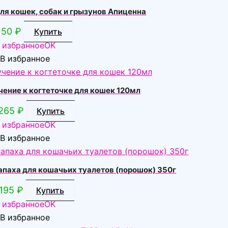
ля кошек, собак и грызунов Апиценна
50
₽
Купить
 избранное
OK
В избранное
ние к когтеточке для кошек 120мл
265
₽
Купить
 избранное
OK
В избранное
аха для кошачьих туалетов (порошок) 350г
195
₽
Купить
 избранное
OK
В избранное