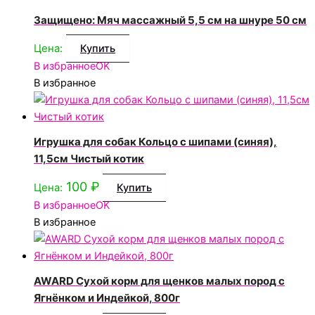
Защищено: Мяч массажный 5,5 см на шнуре 50 см
Цена:
Купить
В избранное
OK
В избранное
Игрушка для собак Кольцо с шипами (синяя),
11,5см Чистый котик
100
₽
Цена:
Купить
В избранное
OK
В избранное
AWARD Сухой корм для щенков малых пород с
Ягнёнком и Индейкой, 800г