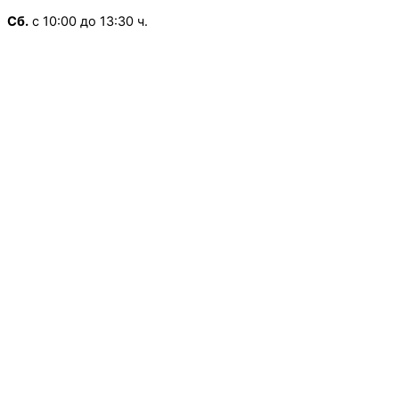
Сб.
с 10:00 до 13:30 ч.
Воскресенье
— Выходной
×
Режим работы:
Школьная, д.13
Пн.
-Пт
с 9:00 до 18:00 ч.
Сб.
Вс.
— Выходной
×
Режим работы:
Ленинградская, д.1
Пн.
-Пт
с 10:00 до 19:30 ч.
Сб.
с 10:00 до 18:30 ч.