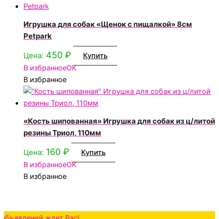
Игрушка для собак «Щенок с пищалкой» 8см
Petpark
450
₽
Цена:
Купить
В избранное
OK
В избранное
«Кость шипованная» Игрушка для собак из ц/литой
резины Триол, 110мм
160
₽
Цена:
Купить
В избранное
OK
В избранное
ений ждет Вас!