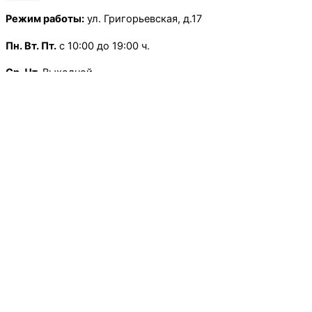
Режим работы:
ул. Григорьевская, д.17
Пн.
Вт. Пт.
с 10:00 до 19:00 ч.
Ср. Чт.
Выходной
Сб.
с 10:00 до 13:30 ч.
Воскресенье
— Выходной
×
Режим работы:
Школьная, д.13
Пн.
-Пт
с 9:00 до 18:00 ч.
Сб.
Вс.
— Выходной
×