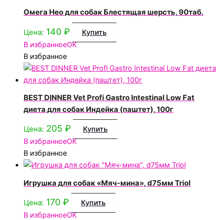
Омега Нео для собак Блестящая шерсть, 90таб.
140
₽
Цена:
Купить
В избранное
OK
В избранное
BEST DINNER Vet Profi Gastro Intestinal Low Fat
диета для собак Индейка (паштет), 100г
205
₽
Цена:
Купить
В избранное
OK
В избранное
Игрушка для собак «Мяч-мина», d75мм Triol
170
₽
Цена:
Купить
В избранное
OK