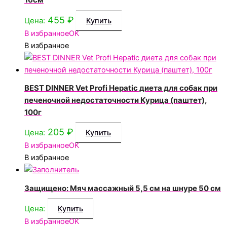
455
₽
Цена:
Купить
В избранное
OK
В избранное
BEST DINNER Vet Profi Hepatic диета для собак при
печеночной недостаточности Курица (паштет),
100г
205
₽
Цена:
Купить
В избранное
OK
В избранное
Защищено: Мяч массажный 5,5 см на шнуре 50 см
Цена:
Купить
В избранное
OK