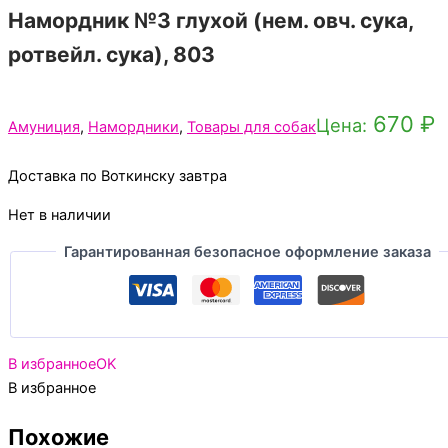
Намордник №3 глухой (нем. овч. сука,
ротвейл. сука), 803
670
₽
Цена:
Амуниция
,
Намордники
,
Товары для собак
Доставка по Воткинску завтра
Нет в наличии
Гарантированная безопасное оформление заказа
В избранное
OK
В избранное
Похожие