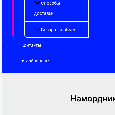
Способы
доставки
Возврат и обмен
Контакты
♥ Избранное
Намордник 