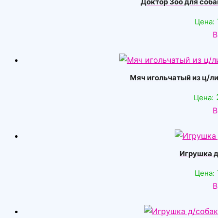
Доктор Зоо для соба
Цена:
В
Мяч игольчатый из ц/ли
Цена:
В
Игрушка 
Цена:
В