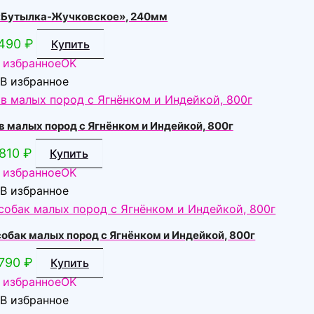
 «Бутылка-Жучковское», 240мм
490
₽
Купить
 избранное
OK
В избранное
 малых пород с Ягнёнком и Индейкой, 800г
810
₽
Купить
 избранное
OK
В избранное
обак малых пород с Ягнёнком и Индейкой, 800г
790
₽
Купить
 избранное
OK
В избранное