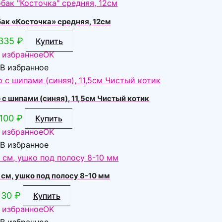
ак «Косточка» средняя, 12см
335
₽
Купить
 избранное
OK
В избранное
с шипами (синяя), 11,5см Чистый котик
100
₽
Купить
 избранное
OK
В избранное
см, ушко под полосу 8-10 мм
30
₽
Купить
 избранное
OK
В избранное