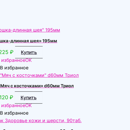
шка-длинная шея» 195мм
225
₽
Купить
 избранное
OK
В избранное
«Мяч с косточками» d60мм Триол
120
₽
Купить
 избранное
OK
В избранное