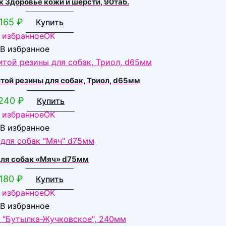
к Здоровье кожи и шерсти, 90таб.
165
₽
Купить
 избранное
OK
В избранное
той резины для собак, Триол, d65мм
240
₽
Купить
 избранное
OK
В избранное
для собак «Мяч» d75мм
180
₽
Купить
 избранное
OK
В избранное