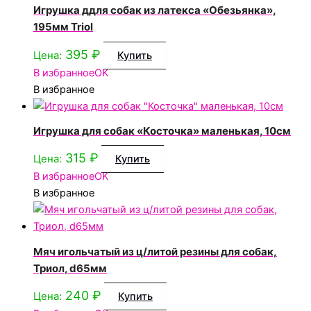
Игрушка ддля собак из латекса «Обезьянка»,
195мм Triol
395
₽
Цена:
Купить
В избранное
OK
В избранное
Игрушка для собак «Косточка» маленькая, 10см
315
₽
Цена:
Купить
В избранное
OK
В избранное
Мяч игольчатый из ц/литой резины для собак,
Триол, d65мм
240
₽
Цена:
Купить