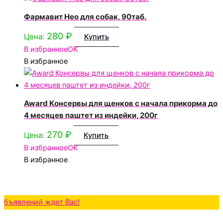
Фармавит Нео для собак, 90таб.
280
₽
Цена:
Купить
В избранное
OK
В избранное
Award Консервы для щенков с начала прикорма до
4 месяцев паштет из индейки, 200г
270
₽
Цена:
Купить
В избранное
OK
В избранное
ений ждет Вас!