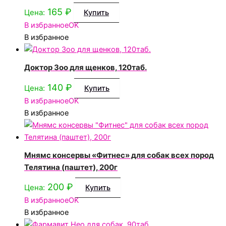
165
₽
Цена:
Купить
В избранное
OK
В избранное
Доктор Зоо для щенков, 120таб.
140
₽
Цена:
Купить
В избранное
OK
В избранное
Мнямс консервы «Фитнес» для собак всех пород
Телятина (паштет), 200г
200
₽
Цена:
Купить
В избранное
OK
В избранное