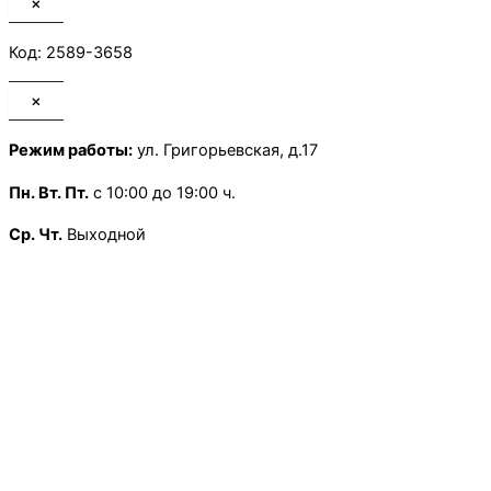
×
Код: 2589-3658
×
Режим работы:
ул. Григорьевская, д.17
Пн.
Вт. Пт.
с 10:00 до 19:00 ч.
Ср. Чт.
Выходной
Сб.
с 10:00 до 13:30 ч.
Воскресенье
— Выходной
×
Режим работы:
Школьная, д.13
Пн.
-Пт
с 9:00 до 18:00 ч.