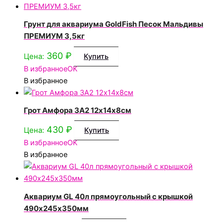
Грунт для аквариума GoldFish Песок Мальдивы
ПРЕМИУМ 3,5кг
360
₽
Цена:
Купить
В избранное
OK
В избранное
Грот Амфора 3А2 12х14х8см
430
₽
Цена:
Купить
В избранное
OK
В избранное
Аквариум GL 40л прямоугольный с крышкой
490х245х350мм