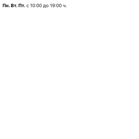
Пн.
Вт. Пт.
с 10:00 до 19:00 ч.
Ср. Чт.
Выходной
Сб.
с 10:00 до 13:30 ч.
Воскресенье
— Выходной
×
Режим работы:
Школьная, д.13
Пн.
-Пт
с 9:00 до 18:00 ч.
Сб.
Вс.
— Выходной
×
Режим работы:
Ленинградская, д.1