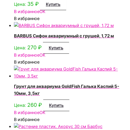
35
₽
Цена:
Купить
В избранное
OK
В избранное
BARBUS Сифон аквариумный с грушей, 1,72 м
270
₽
Цена:
Купить
В избранное
OK
В избранное
Грунт для аквариума GoldFish Галька Каспий 5-
10мм, 3,5кг
260
₽
Цена:
Купить
В избранное
OK
В избранное