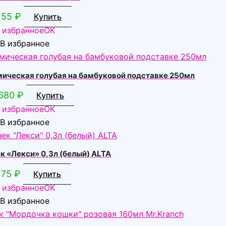
55
₽
Купить
 избранное
OK
В избранное
ическая голубая на бамбуковой подставке 250мл
680
₽
Купить
 избранное
OK
В избранное
к «Лекси» 0,3л (белый) ALTA
75
₽
Купить
 избранное
OK
В избранное