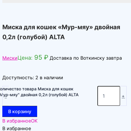
Миска для кошек «Мур-мяу» двойная
0,2л (голубой) ALTA
95
₽
Цена:
Миски
Доставка по Воткинску завтра
Доступность:
2 в наличии
Количество товара Миска для кошек
Мур-мяу" двойная 0,2л (голубой) ALTA
-
+
В корзину
В избранное
OK
В избранное