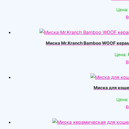
Цена:
В
Миска Mr.Kranch Bamboo WOOF керам
Цена:
В
Миска для коше
Цена:
В