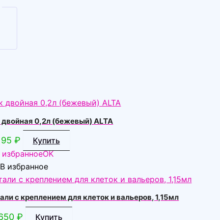
 двойная 0,2л (бежевый) ALTA
95
₽
Купить
 избранное
OK
В избранное
али с креплением для клеток и вальеров, 1,15мл
650
₽
Купить