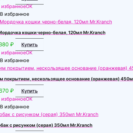
 избранное
OK
В избранное
ордочка кошки черно-белая, 120мл Mr.Kranch
380
₽
Купить
 избранное
OK
В избранное
ким покрытием, нескользящее основание (оранжевая) 450
670
₽
Купить
 избранное
OK
В избранное
бак с рисунком (серая) 350мл Mr.Kranch