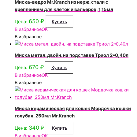
Миска-ведро Mr.Kranch из нерж. стали с
креплением для клеток и вальеров, 1,15мл
650
₽
Цена:
Купить
В избранное
OK
В избранное
Миска метал. двойн. на подставке Триол 2*0,40л
670
₽
Цена:
Купить
В избранное
OK
В избранное
Миска керамическая для кошек Мордочка кошки
голубая, 250мл Mr.Kranch
340
₽
Цена:
Купить
В избранное
OK