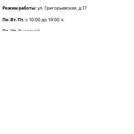
Режим работы:
ул. Григорьевская, д.17
Пн.
Вт. Пт.
с 10:00 до 19:00 ч.
Ср. Чт.
Выходной
Сб.
с 10:00 до 13:30 ч.
Воскресенье
— Выходной
×
Режим работы:
Школьная, д.13
Пн.
-Пт
с 9:00 до 18:00 ч.
Сб.
Вс.
— Выходной
×