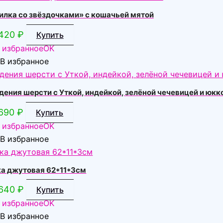
илка со звёздочками» с кошачьей мятой
420
₽
Купить
 избранное
OK
В избранное
ения шерсти с Уткой, индейкой, зелёной чечевицей и юкк
690
₽
Купить
 избранное
OK
В избранное
ка джутовая 62*11*3см
640
₽
Купить
 избранное
OK
В избранное