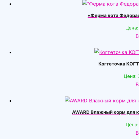
«Ферма кота Федора» 
Цена:
В
Когтеточка КОГ
Цена:
В
AWARD Влажный корм для ко
Цена:
В