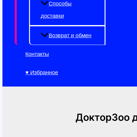
Способы
доставки
Возврат и обмен
Контакты
♥ Избранное
ДокторЗоо д