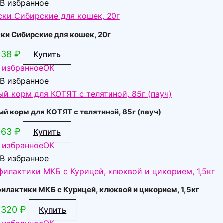
В избранное
аски Сибирские для кошек, 20г
38
₽
Купить
 избранное
OK
В избранное
 корм для КОТЯТ с телятиной, 85г (пауч)
63
₽
Купить
 избранное
OK
В избранное
лактики МКБ с Курицей, клюквой и цикорием, 1,5кг
1.320
₽
Купить
 избранное
OK