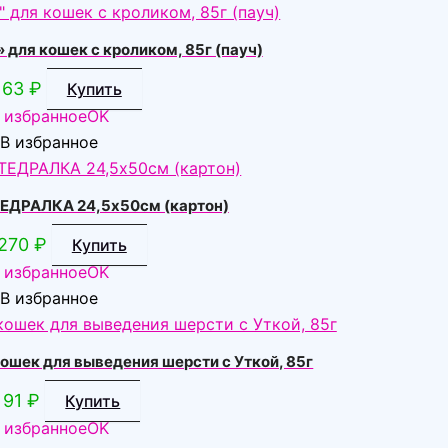
для кошек с кроликом, 85г (пауч)
63
₽
Купить
 избранное
OK
В избранное
ТЕДРАЛКА 24,5х50см (картон)
270
₽
Купить
 избранное
OK
В избранное
шек для выведения шерсти с Уткой, 85г
91
₽
Купить
 избранное
OK