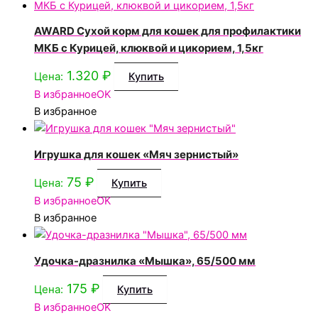
AWARD Сухой корм для кошек для профилактики
МКБ с Курицей, клюквой и цикорием, 1,5кг
1.320
₽
Цена:
Купить
В избранное
OK
В избранное
Игрушка для кошек «Мяч зернистый»
75
₽
Цена:
Купить
В избранное
OK
В избранное
Удочка-дразнилка «Мышка», 65/500 мм
175
₽
Цена:
Купить
В избранное
OK