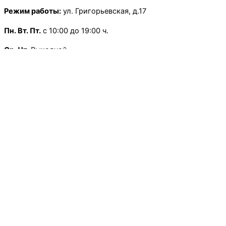
Режим работы:
ул. Григорьевская, д.17
Пн.
Вт. Пт.
с 10:00 до 19:00 ч.
Ср. Чт.
Выходной
Сб.
с 10:00 до 13:30 ч.
Воскресенье
— Выходной
×
Режим работы:
Школьная, д.13
Пн.
-Пт
с 9:00 до 18:00 ч.
Сб.
Вс.
— Выходной
×