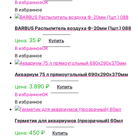
В избранное
OK
В избранное
BARBUS Распылитель воздуха Ф-20мм (1шт.) 088
35
₽
Цена:
Купить
В избранное
OK
В избранное
Аквариум 75 л прямоугольный 690х290х370мм
3.890
₽
Цена:
Купить
В избранное
OK
В избранное
Герметик для аквариумов (прозрачный) 60мл
450
₽
Цена:
Купить