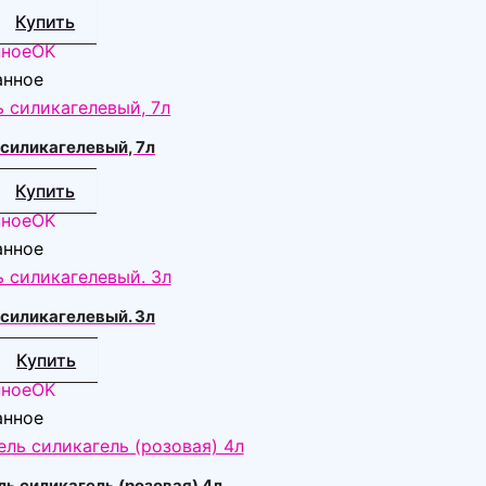
Купить
нное
OK
анное
силикагелевый, 7л
Купить
нное
OK
анное
силикагелевый. 3л
Купить
нное
OK
анное
ь силикагель (розовая) 4л