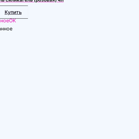
Купить
нное
OK
анное